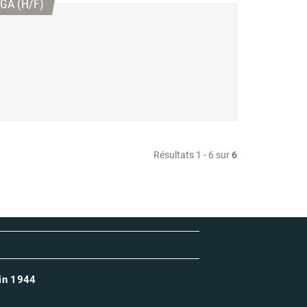
(Nouvelle fenêtre)
GA (H/F)
Résultats 1 - 6 sur
6
uin 1944