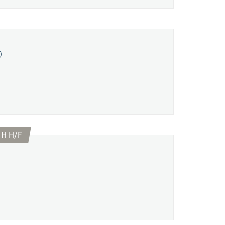
)
(Nouvelle fenêtre)
 H H/F