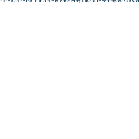
r une alerte e-mail afin d'être informé lorsqu'une offre correspondra à vos 