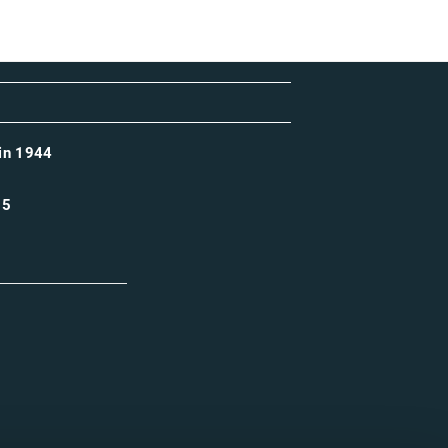
uin 1944
75