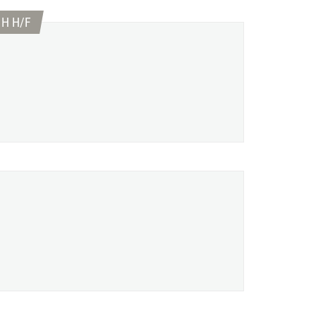
(Nouvelle fenêtre)
 H H/F
re)