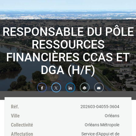
Panneau de gestion des cookies
RESPONSABLE DU PÔLE
RESSOURCES
FINANCIÈRES CCAS ET
DGA (H/F)
Réf.
202603-04055-3604
Ville
Orléans
Collectivité
Orléans Métropole
Affectation
Service d'Appui et de