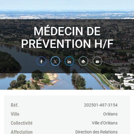
Panneau de gestion des cookies
MÉDECIN DE
PRÉVENTION H/F
Réf.
202501-497-3154
Ville
Orléans
Collectivité
Ville d'Orléans
Affectation
Direction des Relations